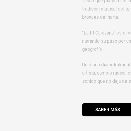
Disco que plasma las in
tradición musical del te
bronces del norte.
“La III Caravana” es el 
narrando su paso por una
geografía.
Un disco diametralment
artista, cambio radical
sonido que no deja de s
SABER MÁS