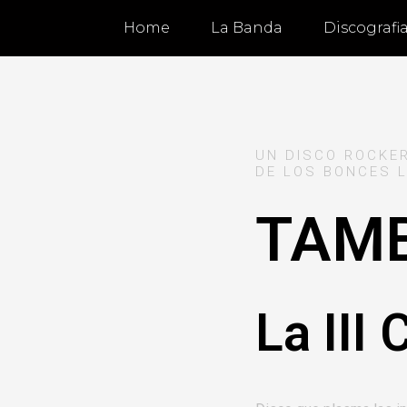
Home
La Banda
Discografi
UN DISCO ROCKE
DE LOS BONCES 
TAM
La III