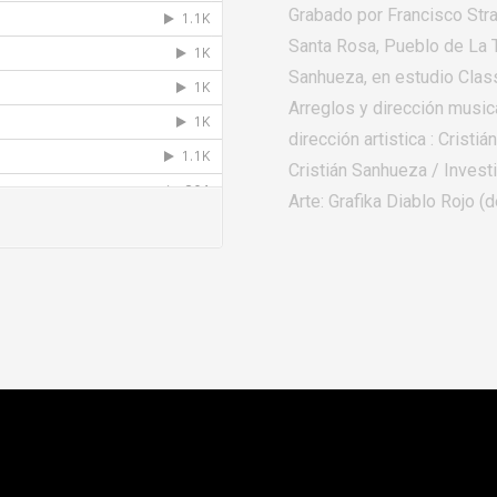
Grabado por Francisco Strau
Santa Rosa, Pueblo de La T
Sanhueza, en estudio Clas
Arreglos y dirección music
dirección artistica : Crist
Cristián Sanhueza / Investi
Arte: Grafika Diablo Rojo (