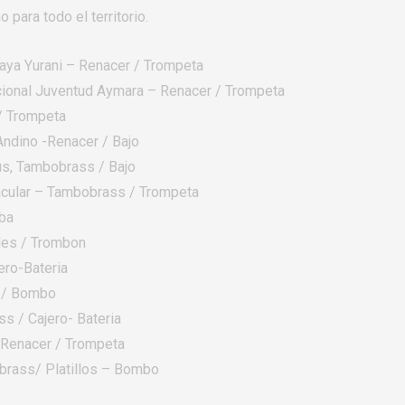
o para todo el territorio.
ya Yurani – Renacer / Trompeta
cional Juventud Aymara – Renacer / Trompeta
 / Trompeta
Andino -Renacer / Bajo
us, Tambobrass / Bajo
acular – Tambobrass / Trompeta
ba
les / Trombon
ero-Bateria
s / Bombo
s / Cajero- Bateria
– Renacer / Trompeta
brass/ Platillos – Bombo