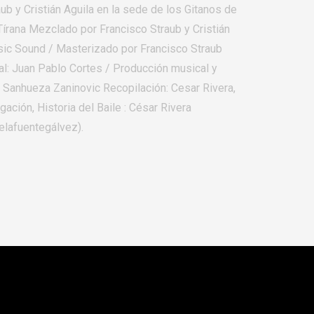
b y Cristián Aguila en la sede de los Gitanos de
írana Mezclado por Francisco Straub y Cristián
sic Sound / Masterizado por Francisco Straub
al: Juan Pablo Cortes / Producción musical y
ián Sanhueza Zaninovic Recopilación: Cesar Rivera,
gación, Historia del Baile : César Rivera
delafuentegálvez).