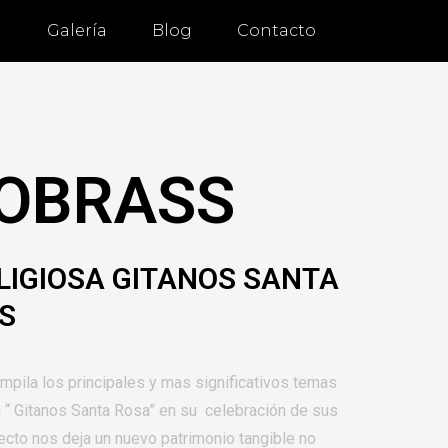
a
Galería
Blog
Contacto
OBRASS
LIGIOSA GITANOS SANTA
S
pila los principales y mas significativos temas
 “ Gitanos Santa Rosa” en su celebración de sus
ecto nos deja un nuevo patrimonio tangible no