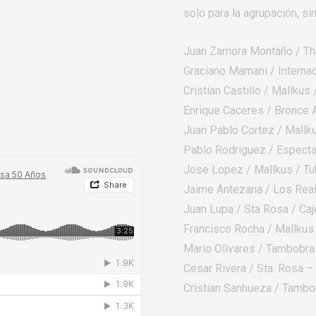
g
solo para la agrupación, sin
u
i
Juan Zamora Montaño / Tha
e
n
Graciano Mamani / Interna
t
Cristian Castillo / Mallkus
e
Enrique Caceres / Bronce 
Juan Pablo Cortez / Mallk
Pablo Rodriguez / Espect
Jose Lopez / Mallkus / Tu
Jaime Antezana / Los Rea
Juan Lupa / Sta Rosa / Caj
Francisco Rocha / Mallku
Mario Olivares / Tambobras
Cesar Rivera / Sta. Rosa 
Cristian Sanhueza / Tambo